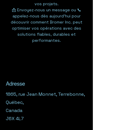
vos projets.
📩 Envoyez-nous un message ou 📞
appelez-nous dès aujourd'hui pour
découvrir comment Bromer Inc. peut
optimiser vos opérations avec des
solutions fiables, durables et
performantes.
Adresse
1865, rue Jean Monnet, Terrebonne,
Québec,
Canada
J6X 4L7