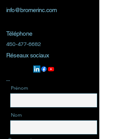
info@bromerinc.com
Téléphone
450-477-6682
Réseaux sociaux
...
Prénom
Nom