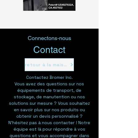
Connectons-nous
Contact
retour à la maison
Contactez Bromer Inc.
Vous avez des questions sur nos
équipements de transport, de
stockage, de manutention ou nos
solutions sur mesure ? Vous souhaitez
en savoir plus sur nos produits ou
obtenir un devis personnalisé ?
N'hésitez pas à nous contacter ! Notre
équipe est là pour répondre à vos
questions et vous accompagner dans