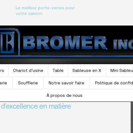
Le meilleur porte-verres pour
votre camion
irs
Chariot d'usine
Table
Sableuse en X
Mini Sable
erie
Soufflerie
Notre savoir faire
Politique de confid
À propos de nous
 d'excellence en matière