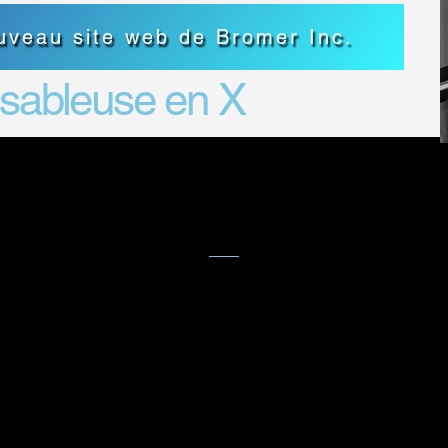
ouveau site web de Bromer Inc.
 sableuse en X